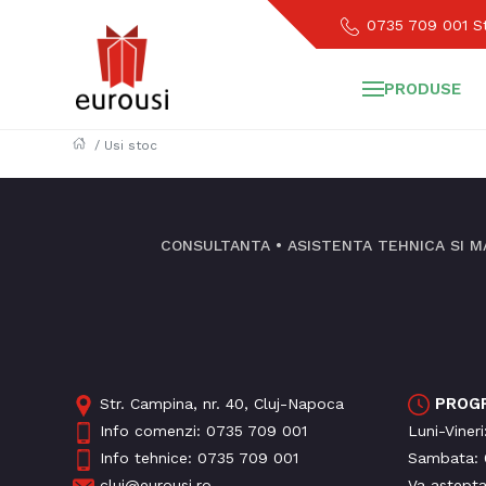
0735 709 001
St
PRODUSE
/
Usi stoc
CONSULTANTA • ASISTENTA TEHNICA SI M
PROG
Str. Campina, nr. 40, Cluj-Napoca
Info comenzi:
0735 709 001
Luni-Viner
Info tehnice:
0735 709 001
Sambata: 
cluj@eurousi.ro
Va astept