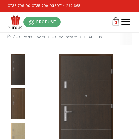
0735 709 001
0735 709 003
0744 292 668
PRODUSE
0
/
Usi Porta Doors
Usi de intrare
OPAL Plus