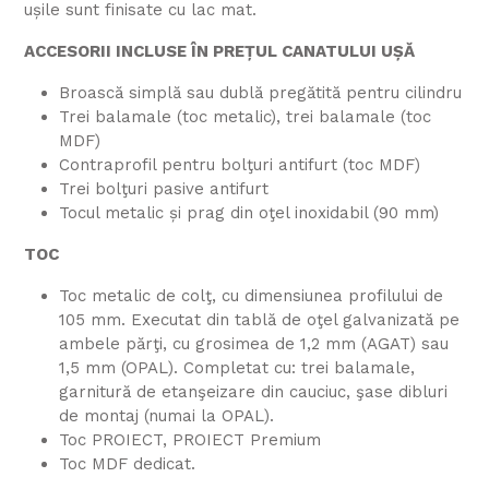
ușile sunt finisate cu lac mat.
ACCESORII INCLUSE ÎN PREȚUL CANATULUI UȘĂ
Broască simplă sau dublă pregătită pentru cilindru
Trei balamale (toc metalic), trei balamale (toc
MDF)
Contraprofil pentru bolţuri antifurt (toc MDF)
Trei bolţuri pasive antifurt
Tocul metalic și prag din oţel inoxidabil (90 mm)
TOC
Toc metalic de colţ, cu dimensiunea profilului de
105 mm. Executat din tablă de oţel galvanizată pe
ambele părţi, cu grosimea de 1,2 mm (AGAT) sau
1,5 mm (OPAL). Completat cu: trei balamale,
garnitură de etanşeizare din cauciuc, şase dibluri
de montaj (numai la OPAL).
Toc PROIECT, PROIECT Premium
Toc MDF dedicat.