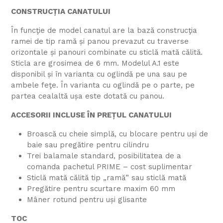
CONSTRUCȚIA CANATULUI
În funcţie de model canatul are la bază construcţia
ramei de tip ramă și panou prevazut cu traverse
orizontale și panouri combinate cu sticlă mată călită.
Sticla are grosimea de 6 mm. Modelul A.1 este
disponibil și în varianta cu oglindă pe una sau pe
ambele feţe. În varianta cu oglindă pe o parte, pe
partea cealaltă ușa este dotată cu panou.
ACCESORII INCLUSE ÎN PREȚUL CANATULUI
Broască cu cheie simplă, cu blocare pentru uși de
baie sau pregătire pentru cilindru
Trei balamale standard, posibilitatea de a
comanda pachetul PRIME – cost suplimentar
Sticlă mată călită tip „ramă” sau sticlă mată
Pregătire pentru scurtare maxim 60 mm
Mâner rotund pentru uși glisante
TOC