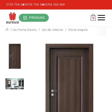
0735 709 001
0735 709 003
0744 292 668
PRODUSE
0
/
Usi Porta Doors
Usi de interior
Porta Inspire