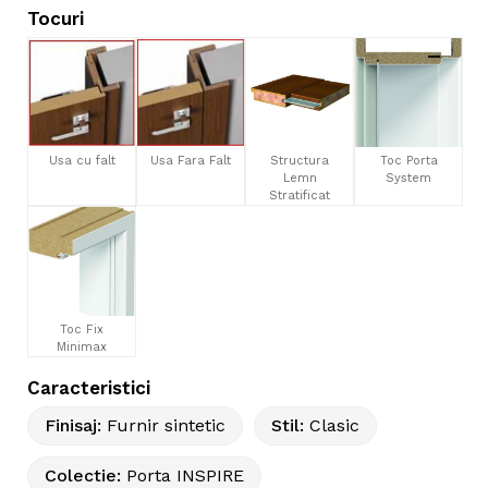
Tocuri
Usa cu falt
Usa Fara Falt
Structura
Toc Porta
Lemn
System
Stratificat
Toc Fix
Minimax
Caracteristici
Finisaj
:
Furnir sintetic
Stil
:
Clasic
Colectie
:
Porta INSPIRE