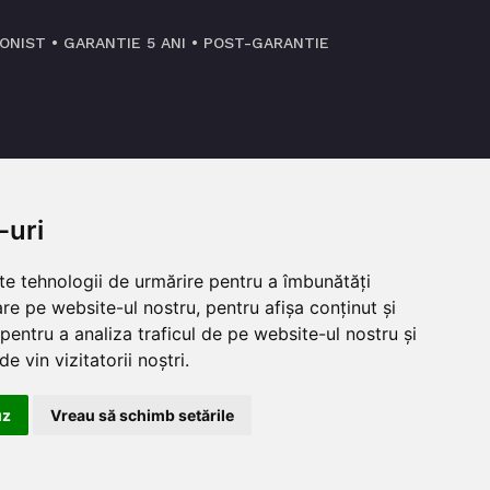
NIST • GARANTIE 5 ANI • POST-GARANTIE
CHESTIONAR CLIENTI
-uri
ite o
Lasa-ne un feedback!
CHESTIONAR FEEDBACK
lte tehnologii de urmărire pentru a îmbunătăți
re pe website-ul nostru, pentru afișa conținut și
pentru a analiza traficul de pe website-ul nostru și
e vin vizitatorii noștri.
uz
Vreau să schimb setările
Contacteaza-ne!