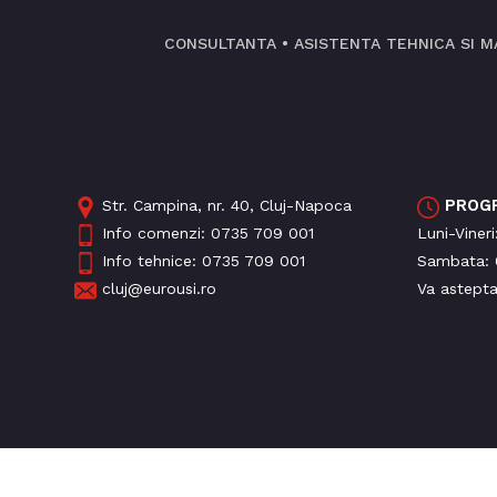
CONSULTANTA • ASISTENTA TEHNICA SI M
PROG
Str. Campina, nr. 40, Cluj-Napoca
Info comenzi:
0735 709 001
Luni-Viner
Info tehnice:
0735 709 001
Sambata: 
cluj@eurousi.ro
Va astept