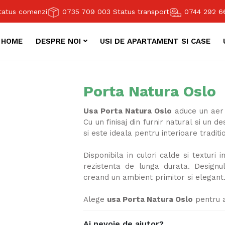
atus comenzi
0735 709 003
Status transport
0744 292 
HOME
DESPRE NOI
USI DE APARTAMENT SI CASE
Porta Natura Oslo
Usa Porta Natura Oslo
aduce un aer d
Cu un finisaj din furnir natural si un 
si este ideala pentru interioare tradi
Disponibila in culori calde si texturi 
rezistenta de lunga durata. Designul
creand un ambient primitor si elegant
Alege
usa Porta Natura Oslo
pentru a 
Ai nevoie de ajutor?