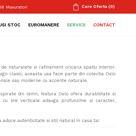
Cere Oferta
(
0
)
668
Masuratori
USI STOC
EUROMANERE
SERVICII
CONTACT
e naturalete si rafinament oricarui spatiu interior.
design clasic, aceasta usa face parte din colectia Oslo
tionale sau moderne cu accente naturale.
inspirate din lemn, Natura Oslo ofera durabilitate si
 cu linii verticale adauga profunzime si caracter,
.
aduce autenticitate si stil natural in casa ta!