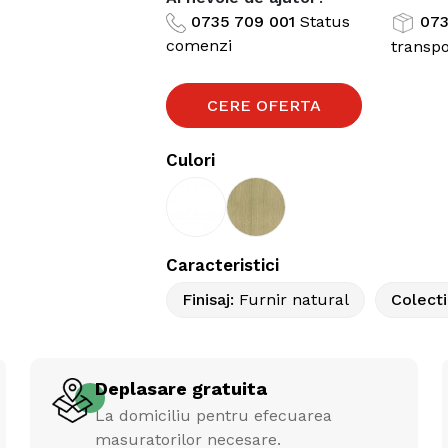
0735 709 001
Status
073
comenzi
transpo
CERE OFERTA
Culori
Caracteristici
Finisaj
:
Furnir natural
Colect
Deplasare gratuita
La domiciliu pentru efecuarea
masuratorilor necesare.