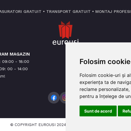
ASURATORI GRATUIT • TRANSPORT GRATUIT • MONTAJ PROFESIO
RAM MAGAZIN
CERE OFERTA
Folosim cookie
i: 09:00 - 18:00
Alege produsele favorite si trim
09: 00 - 14:00
cerere de oferta!
Folosim cookie-uri și a
am!
CERE OFERTA
experiența ta de naviga
reclame personalizate, 
pentru a înțelege de und
Sunt de acord
Ref
© COPYRIGHT EUROUSI 2024.
POWERED BY