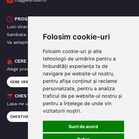
cluj@eurousi.ro
PROGRAM MAGAZIN
Luni-Vineri: 09:00 - 18:00
Sambata: 09: 00 - 14:00
Folosim cookie-uri
Va asteptam!
Folosim cookie-uri și alte
tehnologii de urmărire pentru a
CERE OFERTA
îmbunătăți experiența ta de
Alege produsele favorite si trimite o cerere de oferta!
navigare pe website-ul nostru,
pentru afișa conținut și reclame
CERE OFERTA
personalizate, pentru a analiza
traficul de pe website-ul nostru și
CHESTIONAR CLIENTI
pentru a înțelege de unde vin
Lasa-ne un feedback!
vizitatorii noștri.
CHESTIONAR FEEDBACK
Sunt de acord