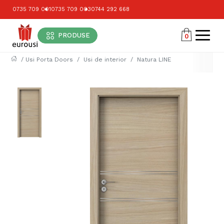
0735 709 001
0735 709 003
0744 292 668
PRODUSE
0
/
Usi Porta Doors
Usi de interior
Natura LINE