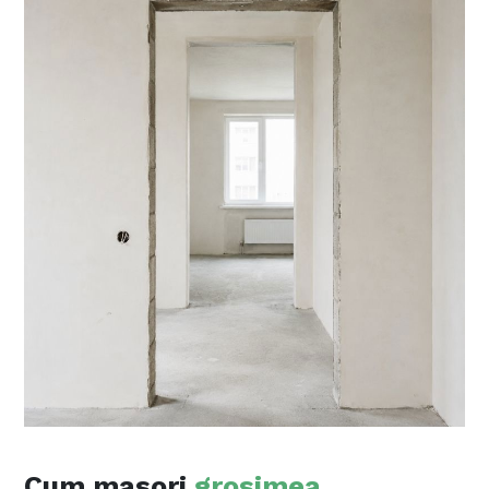
Cum masori
grosimea