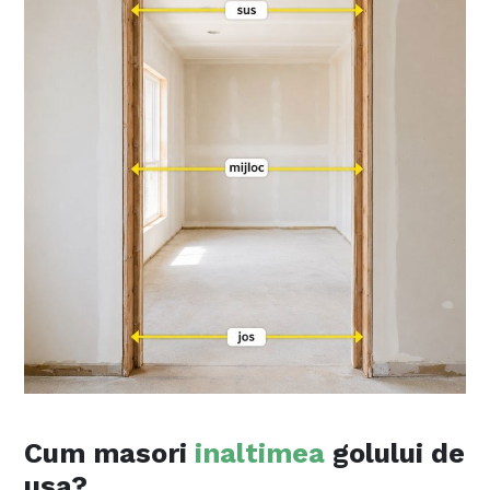
Cum masori
inaltimea
golului de
usa?